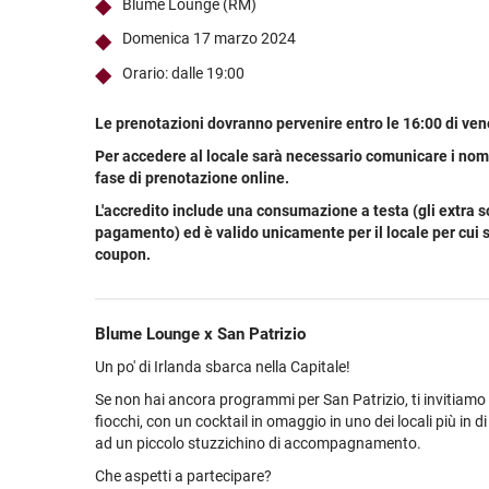
Blume Lounge (RM)
Ultimi arrivi
Alcohol free
Bernabei consiglia
Accessori
Ribolla 
Poretti
Umbria
NEW
NEW
Domenica 17 marzo 2024
Accessori
Accessori
Ultimi arrivi
Alcohol free
Sauvig
Tennent
Veneto
NEW
NEW
NEW
Orario: dalle 19:00
Alcohol free
Gluten free
Vermen
Tutti i 
Tutte le
Tutte le
Le prenotazioni dovranno pervenire entro le 16:00 di ven
Per accedere al locale sarà necessario comunicare i nomin
fase di prenotazione online.
L'accredito include una consumazione a testa (gli extra 
pagamento) ed è valido unicamente per il locale per cui si
coupon.
Blume Lounge x San Patrizio
Un po' di Irlanda sbarca nella Capitale!
Se non hai ancora programmi per San Patrizio, ti invitiamo p
fiocchi, con un cocktail in omaggio in uno dei locali più in 
ad un piccolo stuzzichino di accompagnamento.
Che aspetti a partecipare?