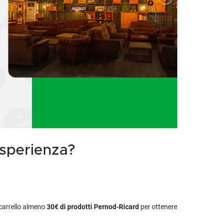
etodo
Vini Dessert
hochu
etodo Classico
Moscato
ermouth
etodo Charmat
Passito
tte le categorie »
etodo Ancestrale
Tutti i vini dessert »
esperienza?
l carrello almeno
30€
di prodotti Pernod-Ricard
per ottenere