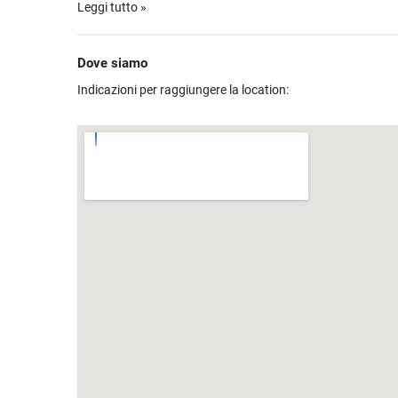
Ti aspetta un'occasione da non perdere!
Leggi tutto »
Dove siamo
Indicazioni per raggiungere la location: