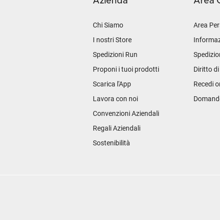
Azienda
Area C
Chi Siamo
Area Per
I nostri Store
Informaz
Spedizioni Run
Spedizio
Proponi i tuoi prodotti
Diritto d
Scarica l'App
Recedi o
Lavora con noi
Domande 
Convenzioni Aziendali
Regali Aziendali
Sostenibilità