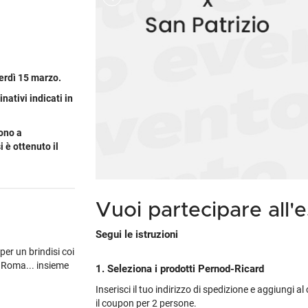
Cile
Weissbier
M
Gialla
Piper-Heidsieck
Martòn
Malfy
Marzadro
S
Portogallo
Tutte le tipologie »
M
non
's
Tutti i brand »
Tutti i brand »
Nikka
Planeta
V
Spagna
M
tino
brand »
 regioni »
Talisker
Tutte le cantine »
Tu
Tutti i vini esteri »
M
 tipologie »
Tutti i brand »
erdì 15 marzo.
ativi indicati in
sono a
 è ottenuto il
Vuoi partecipare all'
Segui le istruzioni
er un brindisi coi
di Roma... insieme
1. Seleziona i prodotti Pernod-Ricard
Inserisci il tuo indirizzo di spedizione e aggiungi a
il coupon per 2 persone.