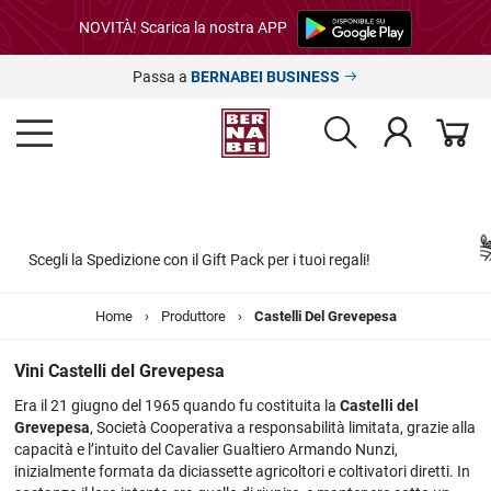
NOVITÀ! Scarica la nostra APP
Passa a
BERNABEI BUSINESS
Bernabei ti regala l'esperienza
Castell
tuoi regali!
Scopri di più »
Home
›
Produttore
›
Castelli Del Grevepesa
Vini Castelli del Grevepesa
Era il 21 giugno del 1965 quando fu costituita la
Castelli del
Grevepesa
, Società Cooperativa a responsabilità limitata, grazie alla
capacità e l’intuito del Cavalier Gualtiero Armando Nunzi,
inizialmente formata da diciassette agricoltori e coltivatori diretti. In