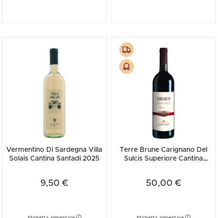
patrimonio di tradizione, cultura, storia e gusto. Da queste premesse
nasce una prestigiosa linea di etichette, tra le quali spiccano, oltre al
già citato "Terre Brune", il Carignano "Rocca Rubia" e il "Grotta
Rossa", affiancati da vini bianchi di grande personalità come il
Vermentino di Sardegna "Cala Silente".
Vermentino Di Sardegna Villa
Terre Brune Carignano Del
Solais Cantina Santadi 2025
Sulcis Superiore Cantina
Santadi 2020
9,50 €
50,00 €