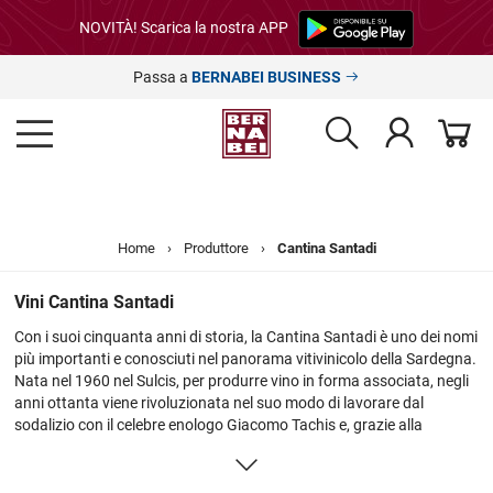
NOVITÀ! Scarica la nostra APP
Passa a
BERNABEI BUSINESS
Home
›
Produttore
›
Cantina Santadi
Vini Cantina Santadi
Con i suoi cinquanta anni di storia, la Cantina Santadi è uno dei nomi
più importanti e conosciuti nel panorama vitivinicolo della Sardegna.
Nata nel 1960 nel Sulcis, per produrre vino in forma associata, negli
anni ottanta viene rivoluzionata nel suo modo di lavorare dal
sodalizio con il celebre enologo Giacomo Tachis e, grazie alla
lungimiranza del presidente Antonello Pilloni, l'azienda viene
indirizzata verso una produzione di eccellenza ed impronta
territoriale. La mission della Cantina Santadi è da sempre stata