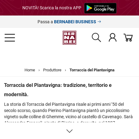
NOVITÀ! Scarica la nostra APP
Passa a
BERNABEI BUSINESS
Home
›
Produttore
›
Torraccia del Piantavigna
Torraccia del Piantavigna: tradizione, territorio e
modernità.
La storia di Torraccia del Piantavigna risale ai primi anni ’50 del
secolo scorso, quando Pierino Piantavigna piantò un piccolissimo
vigneto sulle colline di Ghemme, vicino al castello di Cavenago. Sarà
Alessandro Francoli, nipote di Pierino, a dare vita, nel 1997,
all’azienda Torraccia del Piantavigna, Piantavigna come il nonno e
Torraccia in riferimento ad una collina di forma quasi circolare vicina