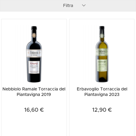
al castello, sviluppando una realtà riconosciuta, sia in Italia che
Filtra
all’estero, per i suoi vini rispettosi della tradizione, del territorio e al
tempo stesso moderni. L’azienda consta di 40 ettari ai piedi del
Monte Rosa e si dedica alla coltivazione delle uve autoctone, come
vuole la tradizione di Ghemme e Gattinara, tra rossi, bianchi e rosati
di grande qualità. Ad oggi la famiglia Francoli possiede ancora la
quota maggioritaria dell’azienda ma, dal 2015, la proprietà ha visto
l’entrata della famiglia Ponti (leader nella produzione di aceti e
verdure) che ne ha acquisito una quota importante.
Nebbiolo Ramale Torraccia del
Erbavoglio Torraccia del
Piantavigna 2019
Piantavigna 2023
16,60 €
12,90 €