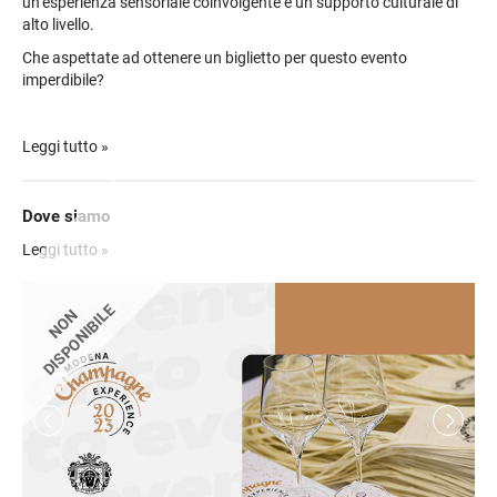
un’esperienza sensoriale coinvolgente e un supporto culturale di
alto livello.
Che aspettate ad ottenere un biglietto per questo evento
imperdibile?
Leggi tutto »
Dove siamo
Indicazioni per raggiungere la location:
Leggi tutto »
DISPONIBILE
NON