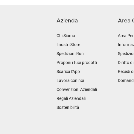
Azienda
Area C
Chi Siamo
Area Per
I nostri Store
Informaz
Spedizioni Run
Spedizio
Proponi i tuoi prodotti
Diritto d
Scarica l'App
Recedi o
Lavora con noi
Domande 
Convenzioni Aziendali
Regali Aziendali
Sostenibilità