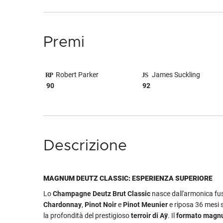
Premi
Robert Parker
James Suckling
90
92
Descrizione
MAGNUM DEUTZ CLASSIC: ESPERIENZA SUPERIORE
Lo
Champagne
Deutz Brut Classic
nasce dall'armonica fus
Chardonnay
,
Pinot Noir
e
Pinot Meunier
e riposa 36 mesi su
la profondità del prestigioso
terroir di Aÿ
. Il
formato mag