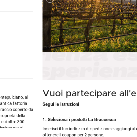
Cile
Weissbier
M
Gialla
Piper-Heidsieck
Martòn
Malfy
Marzadro
S
Portogallo
Tutte le tipologie »
M
non
's
Tutti i brand »
Tutti i brand »
Nikka
Planeta
V
Spagna
M
tino
brand »
 regioni »
Talisker
Tutte le cantine »
Tu
Tutti i vini esteri »
M
 tipologie »
Tutti i brand »
Vuoi partecipare all'
ntepulciano, al
antica fattoria
Segui le istruzioni
 braccio coperto da
roprietà della
1. Seleziona i prodotti La Braccesca
i cui oltre 300
nissime ma al
Inserisci il tuo indirizzo di spedizione e aggiungi a
giosa terra del
ottenere il coupon per 2 persone.