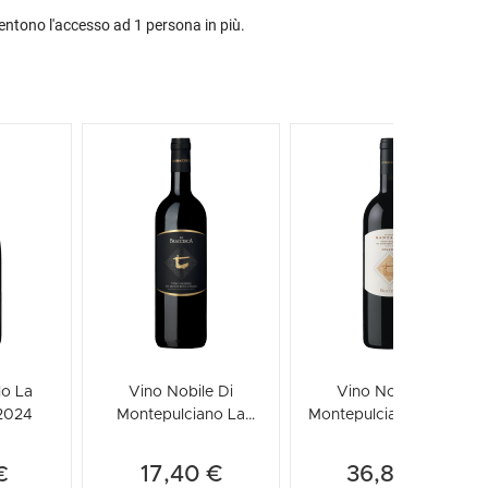
entono l'accesso ad 1 persona in più.
lo La
Vino Nobile Di
Vino Nobile Di
2024
Montepulciano La
Montepulciano Riserva
Braccesca 2022
Santa Pia La Braccesca
2021
17,40 €
36,80 €
€