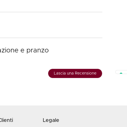
azione e pranzo
Lascia una Recensione
lienti
Legale