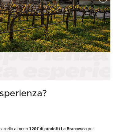
etodo
Vini Dessert
hochu
etodo Classico
Moscato
ermouth
etodo Charmat
Passito
tte le categorie »
etodo Ancestrale
Tutti i vini dessert »
esperienza?
l carrello almeno
120€
di prodotti La Braccesca
per