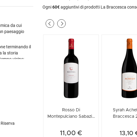
 sul panorama
Ogni
60€
aggiuntivi di prodotti La Braccesca cons
ietà internazionali.
d è per questa
ori espressioni del
amica da cui
hesi Antinori, nel
, un paesaggio
ra antico e nuovo,
ccellenza.
ione terminando il
 la storia
tempo vicine:
vese e Syrah.
rappresenterà
esta terra porta in
tive della
Rosso Di
Syrah Ache
Montepulciano Sabazio
Braccesca 
La Braccesca 2024
 Riserva
11,00 €
13,10 