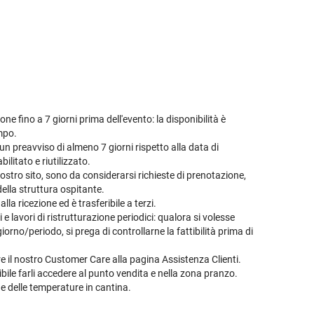
ne fino a 7 giorni prima dell'evento: la disponibilità è
empo.
n preavviso di almeno 7 giorni rispetto alla data di
ilitato e riutilizzato.
ostro sito, sono da considerarsi richieste di prenotazione,
della struttura ospitante.
la ricezione ed è trasferibile a terzi.
 lavori di ristrutturazione periodici: qualora si volesse
orno/periodo, si prega di controllarne la fattibilità prima di
are il nostro Customer Care alla pagina
Assistenza Clienti
.
ile farli accedere al punto vendita e nella zona pranzo.
ne delle temperature in cantina.