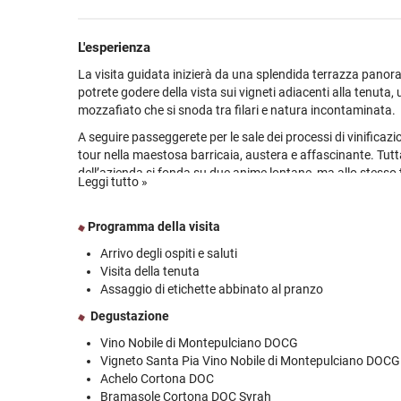
“Nobile” e Cortona, che si è affacciata con autorevolezza
internazionale dei vini di qualità grazie soprattutto alle var
La famiglia ha saputo intuire il potenziale di questa zona e
L'esperienza
ragione che le etichette prodotte si posizionano tra le migli
La visita guidata inizierà da una splendida terrazza panor
territorio. Le due “anime” rappresentano la filosofia di Marc
potrete godere della vista sui vigneti adiacenti alla tenuta
rispetto per la tradizione e costante ricerca, nell’armonia t
mozzafiato che si snoda tra filari e natura incontaminata.
nella conoscenza del proprio lavoro e nella passione per l'e
A seguire passeggerete per le sale dei processi di vinificaz
tour nella maestosa barricaia, austera e affascinante. Tutta
dell’azienda si fonda su due anime lontane, ma allo stesso 
Leggi tutto »
Cortona e Montepulciano, tradizione e innovazione, Sangio
La degustazione e il ricco pranzo a base di prodotti tipici 
Programma della visita
l’esperienza tangibile della ricchezza e della dualità che qu
sé e sarà pertanto composta dalle etichette più rappresenta
Arrivo degli ospiti e saluti
proprietà.
Visita della tenuta
Assaggio di etichette abbinato al pranzo
Degustazione
Vino Nobile di Montepulciano DOCG
Vigneto Santa Pia Vino Nobile di Montepulciano DOCG
Achelo Cortona DOC
Bramasole Cortona DOC Syrah