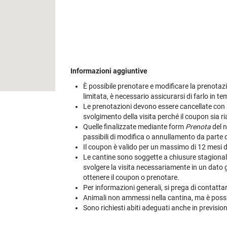
Informazioni aggiuntive
È possibile prenotare e modificare la prenotazio
limitata, è necessario assicurarsi di farlo in t
Le prenotazioni devono essere cancellate con u
svolgimento della visita perché il coupon sia riab
Quelle finalizzate mediante form
Prenota
del n
passibili di modifica o annullamento da parte 
Il coupon è valido per un massimo di 12 mesi dal
Le cantine sono soggette a chiusure stagionali e
svolgere la visita necessariamente in un dato gi
ottenere il coupon o prenotare.
Per informazioni generali, si prega di contatt
Animali non ammessi nella cantina, ma è possib
Sono richiesti abiti adeguati anche in previsio