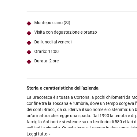
Ultimi arrivi
Alcohol free
Bernabei consiglia
Accessori
Ribolla 
Poretti
Umbria
NEW
NEW
Accessori
Accessori
Ultimi arrivi
Alcohol free
Sauvig
Tennent
Veneto
NEW
NEW
NEW
Montepulciano (SI)
Alcohol free
Gluten free
Vermen
Tutti i 
Tutte le
Visita con degustazione e pranzo
Tutte le
Dal lunedì al venerdì
Orario: 11:00
Durata: 2 ore
Storia e caratteristiche dell’azienda
La Braccesca è situata a Cortona, a pochi chilometri da Mo
confine tra la Toscana e l’Umbria, dove un tempo sorgeva l’
dei conti Bracci, da cui deriva il suo nome e lo stemma: un
un'armatura che regge una spada. Dal 1990 la tenuta è di p
famiglia Antinori e si estende su un territorio di 580 ettari d
coltivati a vigneto. Queste terre si trovano in due zone vici
contempo molto differenti: Montepulciano, classica e presti
Leggi tutto »