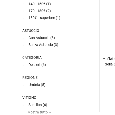
Top Selection
140 - 150€ (
1
)
Ultimi arrivi
Alcohol free
Bernabei consiglia
Accessori
Ribolla 
Poretti
Umbria
NEW
NEW
Spedizione gratuita
170 - 180€ (
2
)
Accessori
Accessori
Ultimi arrivi
Alcohol free
Sauvig
Tennent
Veneto
NEW
NEW
NEW
180€ e superiore (
1
)
Alcohol free
Gluten free
Vermen
Tutti i 
Tutte le
Tutte le
ASTUCCIO
Con Astuccio (
3
)
Senza Astuccio (
3
)
CATEGORIA
Muffato
Dessert (
6
)
della 
REGIONE
Umbria (
5
)
VITIGNO
Semillon (
6
)
Mostra tutto