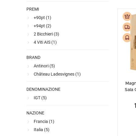
PREMI
+90pt (
1
)
+94pt (
2
)
2 Bicchieri (
3
)
4 Viti AIS (
1
)
BRAND
Antinori (
5
)
Château Ladesvignes (
1
)
Magn
DENOMINAZIONE
Sala 
Antinor
IGT (
5
)
NAZIONE
Francia (
1
)
Italia (
5
)