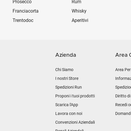
Prosecco
Rum
Franciacorta
Whisky
Trentodoc
Aperitivi
Azienda
Area C
Chi Siamo
Area Per
I nostri Store
Informaz
Spedizioni Run
Spedizio
Proponi i tuoi prodotti
Diritto d
Scarica l'App
Recedi o
Lavora con noi
Domande 
Convenzioni Aziendali