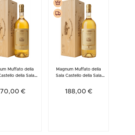
etodo
Vini Dessert
hochu
etodo Classico
Moscato
ermouth
etodo Charmat
Passito
tte le categorie »
etodo Ancestrale
Tutti i vini dessert »
um Muffato della
Magnum Muffato della
astello della Sala
Sala Castello della Sala
i 2010 (Cassetta in
Antinori 2004 (Cassetta in
Legno)
Legno)
170,00 €
188,00 €