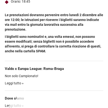
Orario: 18:45
Le prenotazioni dovranno pervenire entro lunedì 2 dicembre alle
ore 12:00; le istruzioni per ricevere i biglietti saranno indicate
via mail entro la giornata lavorativa successiva alla
prenotazione.
I biglietti sono nominativi e, una volta emessi, non possono
essere modificati; s
enza biglietti non è possibile accedere
all'evento, si prega di controllare la corretta ricezione di questi,
anche nella cartella SPAM.
Valdo x Europa League: Roma-Braga
Non solo Campionato!
Valdo vi invita ad assistere ad una sfida di Europa League, che
Leggi tutto »
vede la squadra della Capitale affrontare l'antagonista
portoghese.
Dove siamo
Che aspettate a tifare con noi?
Indicazioni per raggiungere la location:
Leggi tutto »