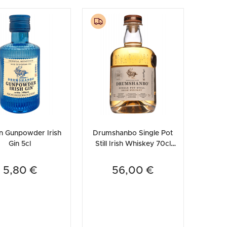
n Gunpowder Irish
Drumshanbo Single Pot
Gin 5cl
Still Irish Whiskey 70cl
(Astucciato)
5,80 €
56,00 €