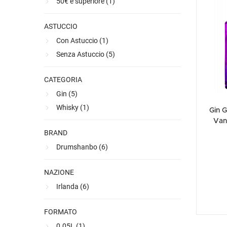
50€ e superiore (
1
)
Ultimi arrivi
Alcohol free
Bernabei consiglia
Accessori
Ribolla 
Poretti
Umbria
ogni prod
NEW
NEW
gustativa
Accessori
Accessori
Ultimi arrivi
Alcohol free
Sauvig
Tennent
Veneto
NEW
NEW
NEW
ASTUCCIO
Alcohol free
Gluten free
Vermen
Tutti i 
Tutte le
Con Astuccio (
1
)
Tutte le
Senza Astuccio (
5
)
CATEGORIA
Gin (
5
)
Whisky (
1
)
Gin 
Van
BRAND
Drumshanbo (
6
)
NAZIONE
Irlanda (
6
)
FORMATO
0.05L (
1
)