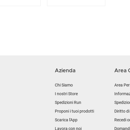
Azienda
Area C
Chi Siamo
Area Per
I nostri Store
Informaz
Spedizioni Run
Spedizio
Proponi i tuoi prodotti
Diritto d
Scarica l'App
Recedi o
Lavora con noi
Domande 