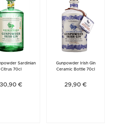
etodo
Vini Dessert
hochu
della natura irlandese, regalando una straordinaria armonia
etodo Classico
Moscato
ermouth
etodo Charmat
Passito
tte le categorie »
etodo Ancestrale
Tutti i vini dessert »
npowder Sardinian
Gunpowder Irish Gin
Citrus 70cl
Ceramic Bottle 70cl
30,90 €
29,90 €