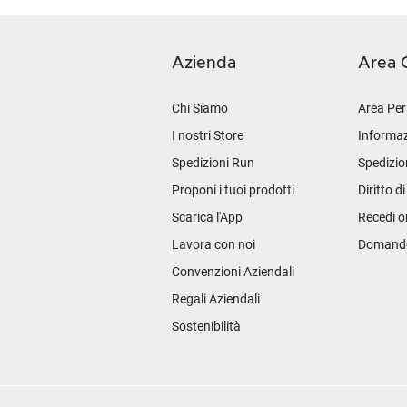
Azienda
Area C
Chi Siamo
Area Per
I nostri Store
Informaz
Spedizioni Run
Spedizio
Proponi i tuoi prodotti
Diritto d
Scarica l'App
Recedi o
Lavora con noi
Domande 
Convenzioni Aziendali
Regali Aziendali
Sostenibilità