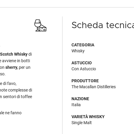
Scheda tecnic
A
CATEGORIA
Whisky
 Scotch Whisky
di
 avviene in botti
ASTUCCIO
con
sherry,
per
un
Con Astuccio
sso.
PRODUTTORE
e di favo,
The Macallan Distilleries
 note complesse di
n sentori di toffee
NAZIONE
Italia
ale ne fanno
VARIETÀ WHISKY
Single Malt