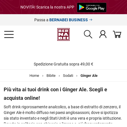
NOVITÀ! Scarica la nostra APP
Passa a
BERNABEI BUSINESS
Spedizione Gratuita sopra 49,00 €
Home
›
Bibite
›
Sodati
›
Ginger Ale
Più vita ai tuoi drink con i Ginger Ale. Scegli e
acquista online!
Soft drink rigorosamente analcolico, a base di estratto di zenzero, il
Ginger Ale è molto diffuso nei paesi anglosassoni, dove si ipotizza
sia stato inventato e negli Stati Uniti è una vera e propria istituzione.
Bevuto in solitaria con ghiaccio e limone o, più frequentemente,