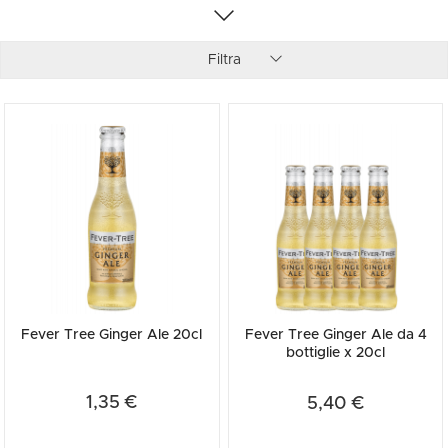
utilizzato nella mixology, se ne sentiva già parlare durante il
Proibizionismo, quando era usato per nascondere l’aroma dell’alcol
che persisteva in bocca!
Filtra
Fever Tree Ginger Ale 20cl
Fever Tree Ginger Ale da 4
bottiglie x 20cl
1,35 €
5,40 €