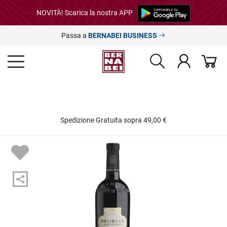
NOVITÀ! Scarica la nostra APP
Passa a
BERNABEI BUSINESS
Spedizione Gratuita sopra 49,00 €