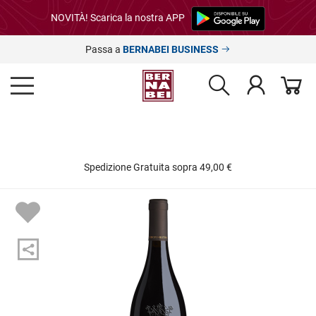
NOVITÀ! Scarica la nostra APP
Passa a
BERNABEI BUSINESS
Spedizione Gratuita sopra 49,00 €