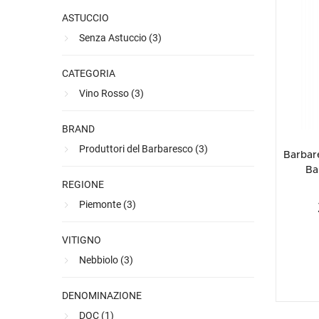
Ultimi arrivi
Alcohol free
Bernabei consiglia
Accessori
Ribolla 
Poretti
Umbria
NEW
NEW
ASTUCCIO
Accessori
Accessori
Ultimi arrivi
Alcohol free
Sauvig
Tennent
Veneto
NEW
NEW
NEW
Senza Astuccio (
3
)
Alcohol free
Gluten free
Vermen
Tutti i 
Tutte le
CATEGORIA
Tutte le
Vino Rosso (
3
)
BRAND
Produttori del Barbaresco (
3
)
Barbar
Ba
REGIONE
Piemonte (
3
)
VITIGNO
Nebbiolo (
3
)
DENOMINAZIONE
DOC (
1
)