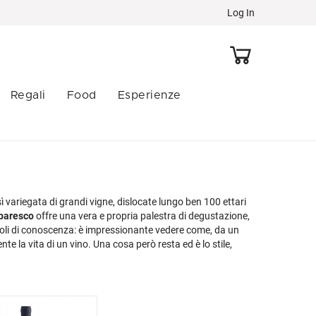
Log In
Regali
Food
Esperienze
osaggio
pologia
tre categorie
Vini Artigianali
Eventi
rut
rut
eritivo
Biodinamici
Calici d'Autore
tra Brut
olce
rmagnac
Biologici
Roma Bar Show
as Dosé - Nature
tra Brut
cktail in fusto
In Anfora
Sei Nazioni
variegata di grandi vigne, dislocate lungo ben 100 ettari
rbaresco
offre una vera e propria palestra di degustazione,
emi Sec
tra Dry
alvados
Naturali
Vinitaly
evoli di conoscenza: è impressionante vedere come, da un
ry
as Dosé
ognac
Orange Wine
Vinòforum
e la vita di un vino. Una cosa però resta ed è lo stile,
olo, austero ma mai duro che caratterizza una gamma
olce
osé
imoncello
Triple A
Tutti gli eventi »
ec
tte le tipologie »
ezcal
Tutti i vini artigianali »
tti i dosaggi »
ake