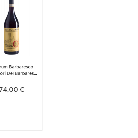
etodo
Vini Dessert
hochu
etodo Classico
Moscato
ermouth
etodo Charmat
Passito
tte le categorie »
etodo Ancestrale
Tutti i vini dessert »
num Barbaresco
ori Del Barbaresco
2022
74,00 €