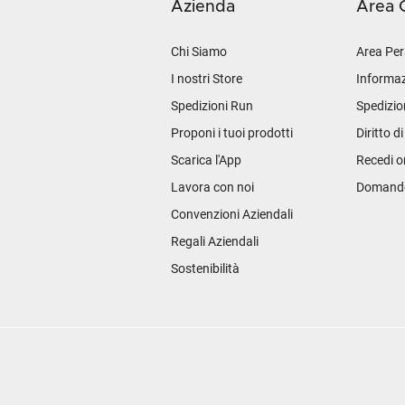
Azienda
Area C
Chi Siamo
Area Per
I nostri Store
Informaz
Spedizioni Run
Spedizio
Proponi i tuoi prodotti
Diritto d
Scarica l'App
Recedi o
Lavora con noi
Domande 
Convenzioni Aziendali
Regali Aziendali
Sostenibilità