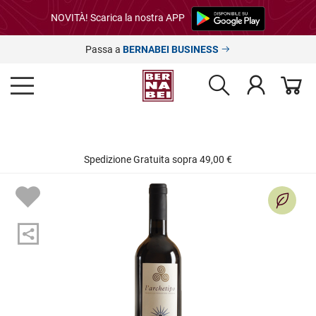
NOVITÀ! Scarica la nostra APP
Passa a
BERNABEI BUSINESS
Spedizione Gratuita sopra 49,00 €