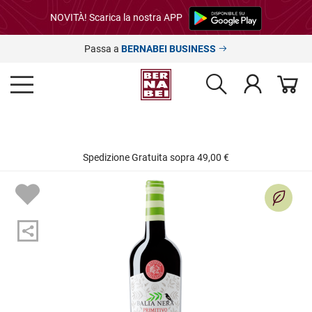
NOVITÀ! Scarica la nostra APP
Passa a
BERNABEI BUSINESS
Spedizione Gratuita sopra 49,00 €