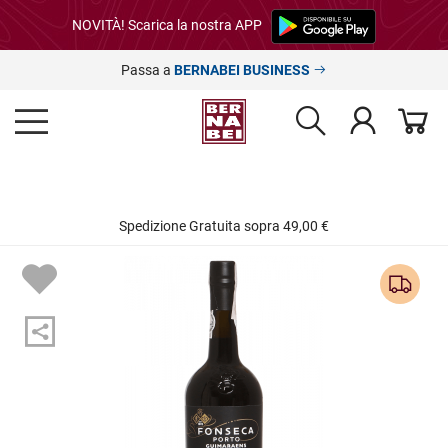
NOVITÀ! Scarica la nostra APP
Passa a
BERNABEI BUSINESS
Spedizione Gratuita sopra 49,00 €