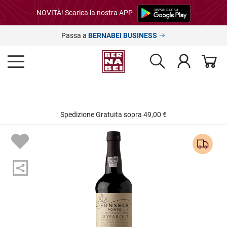
NOVITÀ! Scarica la nostra APP
Passa a
BERNABEI BUSINESS
Spedizione Gratuita sopra 49,00 €