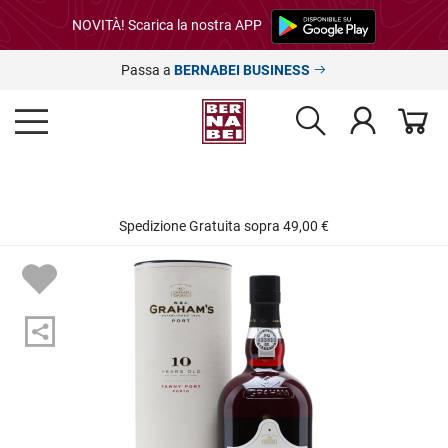
NOVITÀ! Scarica la nostra APP
Passa a
BERNABEI BUSINESS
Spedizione Gratuita sopra 49,00 €