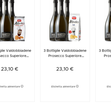
iglie Valdobbiadene
3 Bottiglie Valdobbiadene
3 Botti
secco Superiore
Prosecco Superiore
Pro
xtra Dry Martòn +
DOCG Extra Dry Martòn +
DOCG E
Amica Ch...
Amica Ch...
23,10 €
23,10 €
chetta alimentare
Etichetta alimentare
Eti