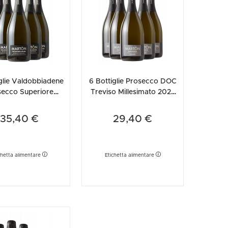
etodo
Vini Dessert
hochu
etodo Classico
Moscato
ermouth
etodo Charmat
Passito
tte le categorie »
etodo Ancestrale
Tutti i vini dessert »
glie Valdobbiadene
6 Bottiglie Prosecco DOC
secco Superiore
Treviso Millesimato 2025
Extra Dry Martòn
Extra Dry Martòn
35,40 €
29,40 €
chetta alimentare
Etichetta alimentare