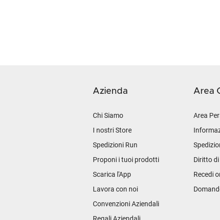
Azienda
Area C
Chi Siamo
Area Per
I nostri Store
Informaz
Spedizioni Run
Spedizio
Proponi i tuoi prodotti
Diritto d
Scarica l'App
Recedi o
Lavora con noi
Domande 
Convenzioni Aziendali
Regali Aziendali