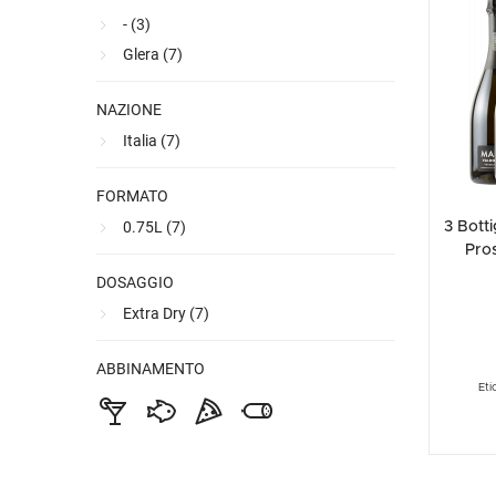
- (
3
)
Glera (
7
)
NAZIONE
Italia (
7
)
FORMATO
0.75L (
7
)
3 Bott
Pro
DOCG E
DOSAGGIO
Extra Dry (
7
)
ABBINAMENTO
Eti