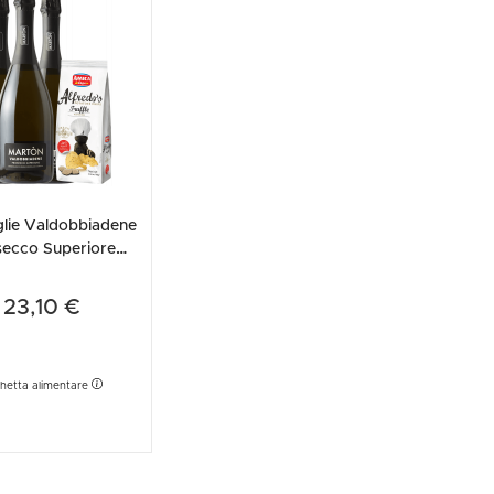
glie Valdobbiadene
secco Superiore
xtra Dry Martòn +
Amica Ch...
23,10 €
chetta alimentare