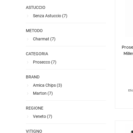
Ultimi arrivi
Alcohol free
Bernabei consiglia
Accessori
Ribolla 
Poretti
Umbria
NEW
NEW
ASTUCCIO
Accessori
Accessori
Ultimi arrivi
Alcohol free
Sauvig
Tennent
Veneto
NEW
NEW
NEW
Senza Astuccio (
7
)
Alcohol free
Gluten free
Vermen
Tutti i 
Tutte le
METODO
Tutte le
Charmat (
7
)
Pros
CATEGORIA
Mill
Prosecco (
7
)
BRAND
Amica Chips (
3
)
Eti
Marton (
7
)
REGIONE
Veneto (
7
)
VITIGNO