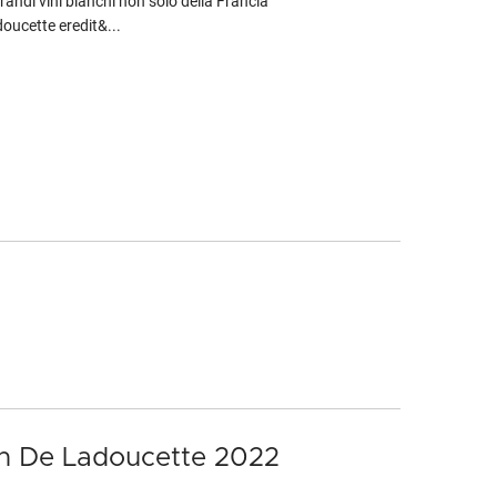
randi vini bianchi non solo della Francia
oucette eredit&...
on De Ladoucette 2022