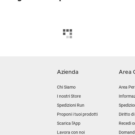
Azienda
Area C
Chi Siamo
Area Per
I nostri Store
Informaz
Spedizioni Run
Spedizio
Proponi i tuoi prodotti
Diritto d
Scarica l'App
Recedi o
Lavora con noi
Domande 