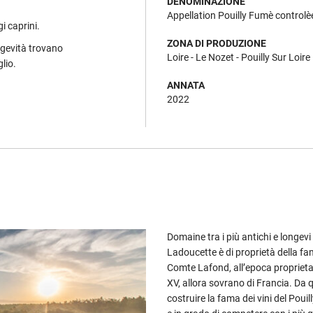
DENOMINAZIONE
Appellation Pouilly Fumè controlè
gi caprini.
ZONA DI PRODUZIONE
ngevità trovano
Loire - Le Nozet - Pouilly Sur Loire
lio.
ANNATA
2022
Domaine tra i più antichi e longevi 
Ladoucette è di proprietà della fam
Comte Lafond, all’epoca proprietari
XV, allora sovrano di Francia. Da 
costruire la fama dei vini del Pouil