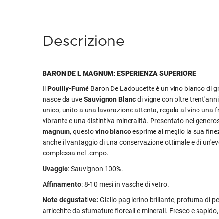
Descrizione
BARON DE L MAGNUM: ESPERIENZA SUPERIORE
Il
Pouilly-Fumé
Baron De Ladoucette è un vino bianco di g
nasce da uve
Sauvignon Blanc
di vigne con oltre trent'anni
unico, unito a una lavorazione attenta, regala al vino una 
vibrante e una distintiva mineralità. Presentato nel gener
magnum
, questo
vino bianco
esprime al meglio la sua fine
anche il vantaggio di una conservazione ottimale e di un'ev
complessa nel tempo.
Uvaggio
: Sauvignon 100%.
Affinamento
: 8-10 mesi in vasche di vetro.
Note degustative:
Giallo paglierino brillante, profuma di p
arricchite da sfumature floreali e minerali. Fresco e sapido,