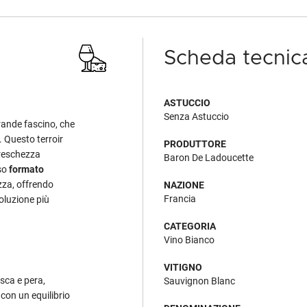
Scheda tecnic
ASTUCCIO
Senza Astuccio
rande fascino, che
. Questo terroir
PRODUTTORE
freschezza
Baron De Ladoucette
oso
formato
zza, offrendo
NAZIONE
Francia
oluzione più
CATEGORIA
Vino Bianco
VITIGNO
esca e pera,
Sauvignon Blanc
 con un equilibrio