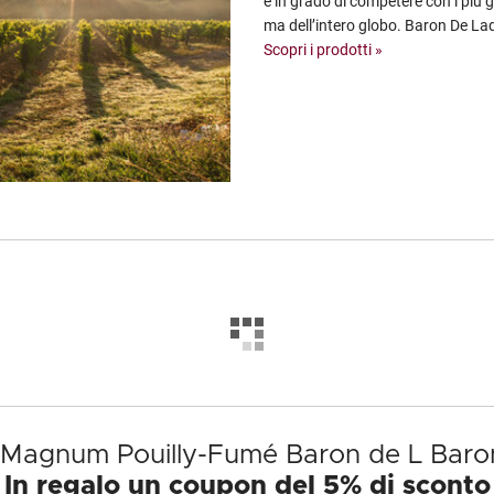
e in grado di competere con i più g
ma dell’intero globo. Baron De Lad
Scopri i prodotti »
to Magnum Pouilly-Fumé Baron de L Bar
In regalo un coupon del 5% di sconto