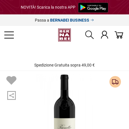
NOVITÀ! Scarica la nostra APP
Passa a
BERNABEI BUSINESS
Spedizione Gratuita sopra 49,00 €