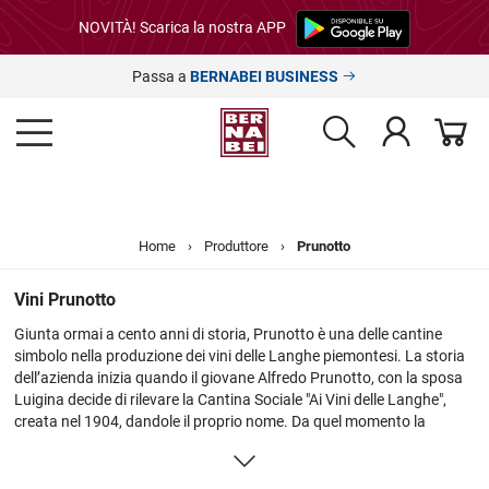
NOVITÀ! Scarica la nostra APP
Passa a
BERNABEI BUSINESS
Home
›
Produttore
›
Prunotto
Vini Prunotto
Giunta ormai a cento anni di storia, Prunotto è una delle cantine
simbolo nella produzione dei vini delle Langhe piemontesi. La storia
dell’azienda inizia quando il giovane Alfredo Prunotto, con la sposa
Luigina decide di rilevare la Cantina Sociale "Ai Vini delle Langhe",
creata nel 1904, dandole il proprio nome. Da quel momento la
cantina Prunotto acquisì notorietà e iniziò ad esportare vini in tutto il
mondo. Tuttavia nel 1956, Alfredo decise di ritirarsi dagli affari,
cedendo l'azienda al suo amico enotecnico Beppe Colla. Poi, nel