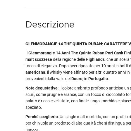
Descrizione
GLENMORANGIE 14 THE QUINTA RUBAN: CARATTERE 
Il
Glenmorangie 14 Anni The Quinta Ruban Port Cask Fin
malt scozzese
della regione delle
Highlands
, che unisce la
tocco di eleganza. Dopo aver riposato per 10 anni in botti 
americana
, il whisky viene affinato per altri quattro anni in
provenienti dalla valle del
Duoro
, in
Portogallo
.
Note degustative
: Il colore ambrato profondo anticipa un 
scuri, come prugne e arance, con un tocco di cioccolato fo
palato è ricco e vellutato, con finale lungo, morbido e piac
speziato.
Perché sceglierlo
: Un single malt morbido, con un profilo 
per chi vuole un prodotto di alta qualità che si distingua pe
finezza.