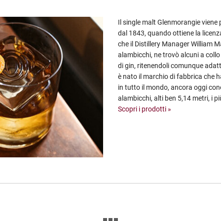
Il single malt Glenmorangie viene 
dal 1843, quando ottiene la licen
che il Distillery Manager William 
alambicchi, ne trovò alcuni a collo
di gin, ritenendoli comunque adatt
è nato il marchio di fabbrica che
in tutto il mondo, ancora oggi con
alambicchi, alti ben 5,14 metri, i più
Scopri i prodotti »