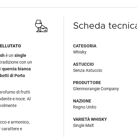
Scheda tecnic
VELLUTATO
CATEGORIA
Whisky
ish
è un
single
 tradizione con un
ASTUCCIO
di
quercia bianca
Senza Astuccio
botti di Porto
PRODUTTORE
Glenmorangie Company
profumo di frutti
ndente e noce. Al
NAZIONE
evolmente
Regno Unito
VARIETÀ WHISKY
ricco e armonico,
Single Malt
r carattere e