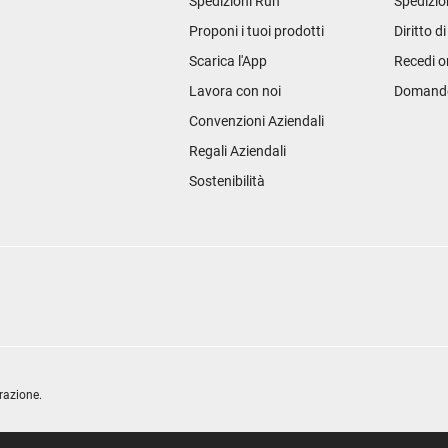
Spedizioni Run
Spedizio
Proponi i tuoi prodotti
Diritto d
Scarica l'App
Recedi o
Lavora con noi
Domande 
Convenzioni Aziendali
Regali Aziendali
Sostenibilità
razione.