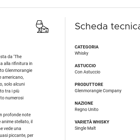
Scheda tecnic
CATEGORIA
Whisky
ta da ‘The
 alla rifinitura in
ASTUCCIO
esto Glenmorangie
Con Astuccio
re americano,
, solo alcuni
PRODUTTORE
Glenmorangie Company
o tra i più
tato numerosi
NAZIONE
Regno Unito
con profonde note
 anime stellato, il
VARIETÀ WHISKY
Single Malt
he vede una
uasi piccante, per