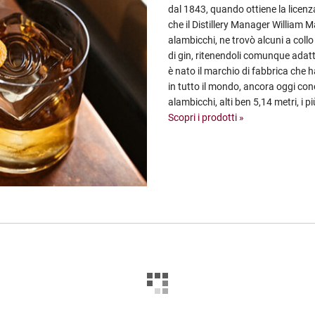
dal 1843, quando ottiene la licen
che il Distillery Manager William 
alambicchi, ne trovò alcuni a collo
di gin, ritenendoli comunque adatt
è nato il marchio di fabbrica che
in tutto il mondo, ancora oggi con
alambicchi, alti ben 5,14 metri, i più
Scopri i prodotti »