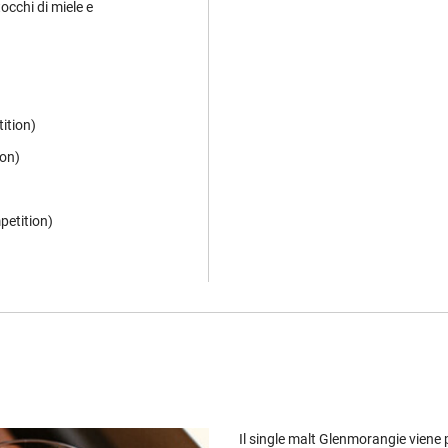
occhi di miele e
ition)
ion)
petition)
Il single malt Glenmorangie viene 