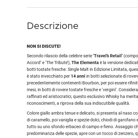
Descrizione
NON SI DISCUTE!
Secondo rilascio della celebre serie
‘Travel’s Retail’
(compos
Accord’ e ‘The Tribute’),
The Elementa
è la versione dedicata
botti tostate fresche. Single Malt in Edizione Limitata, qu
è stato invecchiato per
14 anni
in botti selezionate di rove
precedentemente contenenti Bourbon, per poi essere rifinito
mesi, in botti di rovere tostate fresche e ‘vergini’. Considerat
raffinati ed aristocratici, questo esclusivo Whisky ha meri
riconoscimenti, a riprova della sua indiscutibile qualità.
Colore giallo ambra tenue e delicato, si presenta al naso 
di caramello, poi vaniglia e spezie dolci, chiodi di garofano e
tutto su uno sfondo erbaceo di campo e fieno. Assaggio c
predominanza delle spezie, apre con un tocco di zenzero, q