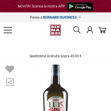
NOVITÀ! Scarica la nostra APP
Passa a
BERNABEI BUSINESS
Spedizione Gratuita sopra 49,00 €