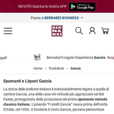
NOVITÀ! Scarica la nostra APP
Passa a
BERNABEI BUSINESS
Bernabei ti regala l'esperienza
Gancia
.
Scopri di più »
Home
›
Produttore
›
Gancia
Spumanti e Liquori Gancia
La storia delle bollicine italiane è indissolubilmente legata a quella di
cantine Gancia, una delle case viti-vinicole più apprezzate nel Bel
Paese, protagonista della produzione del primo
spumante metodo
classico italiano
. L’azienda “Fratelli Gancia” nasce prima dell’unità
d’Italia, nel 1850. A fondarla è Carlo Gancia, giovane piemontese