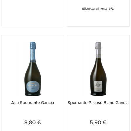
italiana e testimoniano l'ingegno e la caparbietà di un uomo che
Etichetta alimentare
cambiò per sempre la storia enologica del nostro paese.
Asti Spumante Gancia
Spumante P.r.osé Blanc Gancia
8,80 €
5,90 €