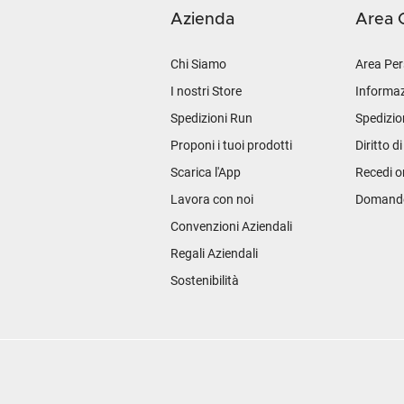
Azienda
Area C
Chi Siamo
Area Per
I nostri Store
Informaz
Spedizioni Run
Spedizio
Proponi i tuoi prodotti
Diritto d
Scarica l'App
Recedi o
Lavora con noi
Domande 
Convenzioni Aziendali
Regali Aziendali
Sostenibilità