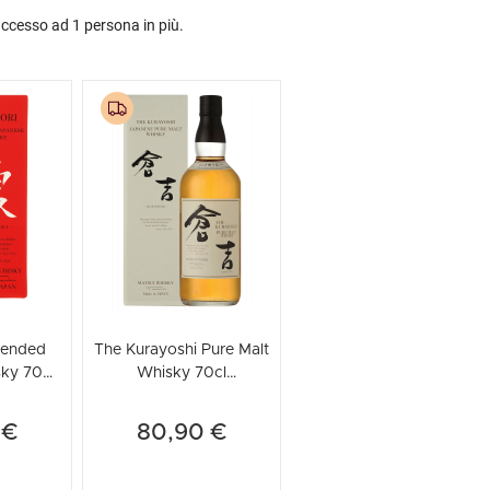
accesso ad 1 persona in più.
lended
The Kurayoshi Pure Malt
ky 70cl
Whisky 70cl
to)
(Astucciato)
 €
80,90 €