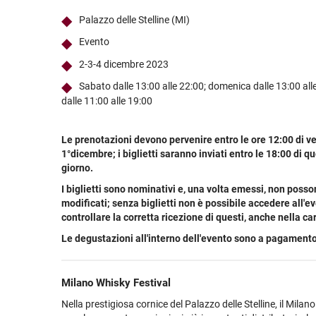
Ultimi arrivi
Alcohol free
Bernabei consiglia
Accessori
Ribolla 
Poretti
Umbria
NEW
NEW
Palazzo delle Stelline (MI)
Accessori
Accessori
Ultimi arrivi
Alcohol free
Sauvig
Tennent
Veneto
NEW
NEW
NEW
Evento
Alcohol free
Gluten free
Vermen
Tutti i 
Tutte le
2-3-4 dicembre 2023
Tutte le
Sabato dalle 13:00 alle 22:00; domenica dalle 13:00 alle
dalle 11:00 alle 19:00
Le prenotazioni devono pervenire entro le ore 12:00 di v
1°dicembre; i biglietti saranno inviati entro le 18:00 di q
giorno.
I biglietti sono nominativi e, una volta emessi, non poss
modificati; senza biglietti non è possibile accedere all'ev
controllare la corretta ricezione di questi, anche nella c
Le degustazioni all'interno dell'evento sono a pagamento
Milano Whisky Festival
Nella prestigiosa cornice del Palazzo delle Stelline, il Milan