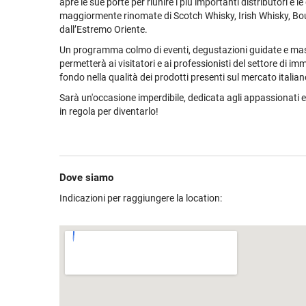
apre le sue porte per riunire i più importanti distributori e le d
maggiormente rinomate di Scotch Whisky, Irish Whisky, B
dall’Estremo Oriente.
Un programma colmo di eventi, degustazioni guidate e mas
permetterà ai visitatori e ai professionisti del settore di imm
e gratuita
fondo nella qualità dei prodotti presenti sul mercato italian
Sarà un'occasione imperdibile, dedicata agli appassionati e 
in regola per diventarlo!
Dove siamo
Indicazioni per raggiungere la location: