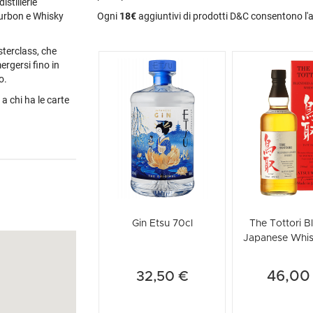
istillerie
Ogni
18€
aggiuntivi di prodotti D&C consentono l'
ourbon e Whisky
terclass, che
ergersi fino in
o.
a chi ha le carte
Gin Etsu 70cl
The Tottori B
Japanese Whis
(Astuccia
46,00
32,50 €