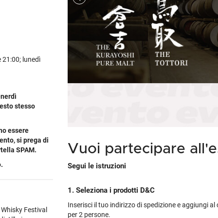
Cile
Weissbier
M
Gialla
Piper-Heidsieck
Martòn
Malfy
Marzadro
S
Portogallo
Tutte le tipologie »
M
non
's
Tutti i brand »
Tutti i brand »
Nikka
Planeta
V
Spagna
M
tino
brand »
 regioni »
Talisker
Tutte le cantine »
Tu
Tutti i vini esteri »
M
 tipologie »
Tutti i brand »
 21:00; lunedì
enerdì
uesto stesso
ono essere
ento, si prega di
Vuoi partecipare all'
artella SPAM.
.
Segui le istruzioni
1. Seleziona i prodotti D&C
Inserisci il tuo indirizzo di spedizione e aggiungi a
o Whisky Festival
per 2 persone.