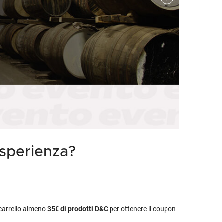
etodo
Vini Dessert
hochu
etodo Classico
Moscato
ermouth
etodo Charmat
Passito
tte le categorie »
etodo Ancestrale
Tutti i vini dessert »
esperienza?
l carrello almeno
35€
di prodotti D&C
per ottenere il coupon