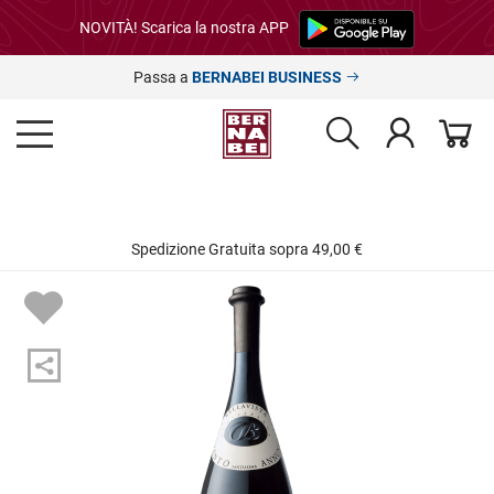
NOVITÀ! Scarica la nostra APP
Passa a
BERNABEI BUSINESS
Spedizione Gratuita sopra 49,00 €