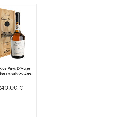
ados Pays D'Auge
tian Drouin 25 Ans
Cassetta in Legno)
240,00 €