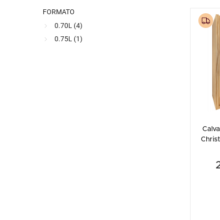
FORMATO
0.70L (
4
)
0.75L (
1
)
Calv
Chris
70cl (