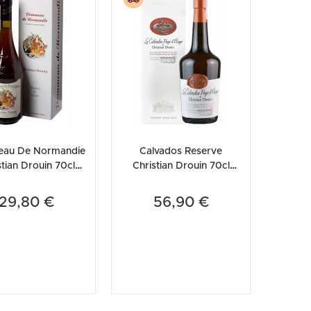
etodo
Vini Dessert
hochu
etodo Classico
Moscato
ermouth
etodo Charmat
Passito
tte le categorie »
etodo Ancestrale
Tutti i vini dessert »
au De Normandie
Calvados Reserve
stian Drouin 70cl
Christian Drouin 70cl
(Astucciato)
(Astucciato)
29,80 €
56,90 €