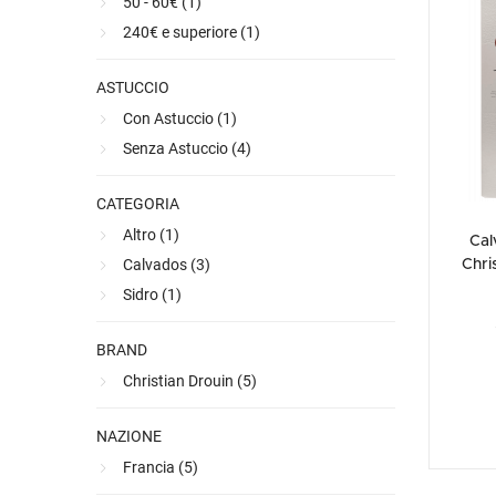
50 - 60€ (
1
)
Ultimi arrivi
Alcohol free
Bernabei consiglia
Accessori
Ribolla 
Poretti
Umbria
NEW
NEW
240€ e superiore (
1
)
Accessori
Accessori
Ultimi arrivi
Alcohol free
Sauvig
Tennent
Veneto
NEW
NEW
NEW
Alcohol free
Gluten free
Vermen
Tutti i 
Tutte le
ASTUCCIO
Tutte le
Con Astuccio (
1
)
Senza Astuccio (
4
)
CATEGORIA
Altro (
1
)
Cal
Calvados (
3
)
Chri
Sidro (
1
)
BRAND
Christian Drouin (
5
)
NAZIONE
Francia (
5
)