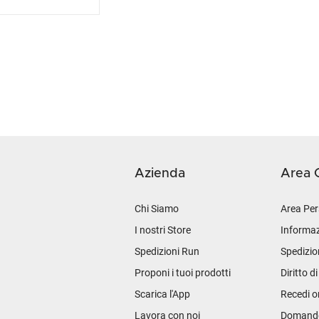
Azienda
Area C
Chi Siamo
Area Per
I nostri Store
Informaz
Spedizioni Run
Spedizio
Proponi i tuoi prodotti
Diritto d
Scarica l'App
Recedi o
Lavora con noi
Domande 