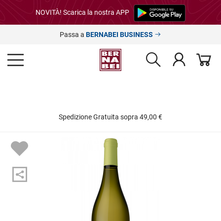
NOVITÀ! Scarica la nostra APP
Passa a
BERNABEI BUSINESS
Spedizione Gratuita sopra 49,00 €