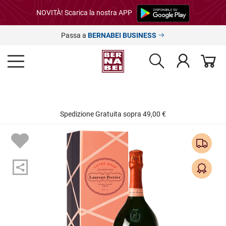
NOVITÀ! Scarica la nostra APP
Passa a
BERNABEI BUSINESS
Spedizione Gratuita sopra 49,00 €