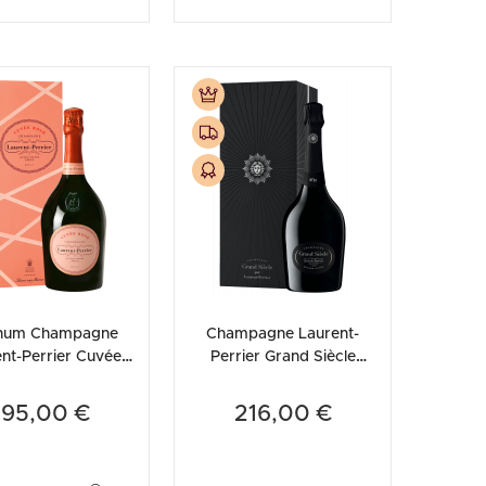
num Champagne
Champagne Laurent-
nt-Perrier Cuvée
Perrier Grand Siècle
Brut (Astucciato)
Itération N°26
(Astucciato)
195,00 €
216,00 €