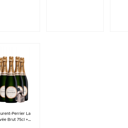
urent-Perrier La
vée Brut 75cl +
AGGIO stopper