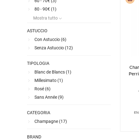
60 - 70€ (
3
)
Ultimi arrivi
Alcohol free
Bernabei consiglia
Accessori
Ribolla 
Poretti
Umbria
NEW
NEW
Premiato
80 - 90€ (
1
)
Accessori
Accessori
Ultimi arrivi
Alcohol free
Sauvig
Tennent
Veneto
NEW
NEW
NEW
Mostra tutto
Alcohol free
Gluten free
Vermen
Tutti i 
Tutte le
ASTUCCIO
Tutte le
Con Astuccio (
6
)
Senza Astuccio (
12
)
TIPOLOGIA
Cha
Blanc de Blancs (
1
)
Perr
Millesimato (
1
)
Rosé (
6
)
Sans Année (
9
)
CATEGORIA
Eti
Champagne (
17
)
BRAND