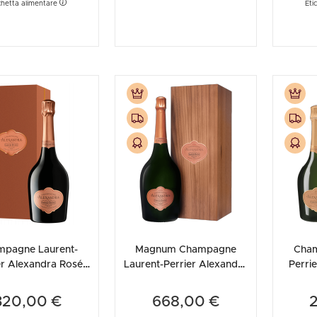
chetta alimentare
Eti
mpagne Laurent-
Magnum Champagne
Cham
er Alexandra Rosé
Laurent-Perrier Alexandra
Perri
12 (Astucciato)
Rosé 2012 (Cassetta in
2004 (
Legno)
320,00 €
668,00 €