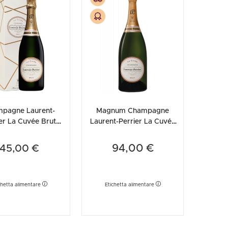
etodo
Vini Dessert
hochu
etodo Classico
Moscato
ermouth
etodo Charmat
Passito
tte le categorie »
etodo Ancestrale
Tutti i vini dessert »
pagne Laurent-
Magnum Champagne
er La Cuvée Brut
Laurent-Perrier La Cuvée
(Astucciato)
Brut
94,00 €
45,00 €
chetta alimentare
Etichetta alimentare