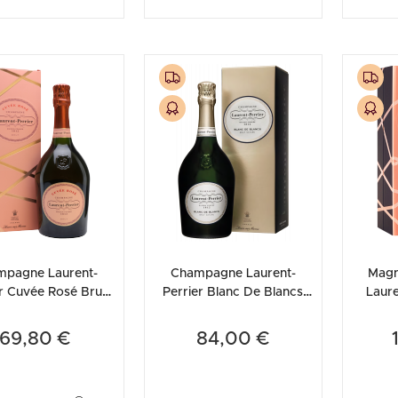
mpagne Laurent-
Champagne Laurent-
Mag
er Cuvée Rosé Brut
Perrier Blanc De Blancs
Laure
(Astucciato)
Brut Nature (Astucciato)
Rosé 
69,80 €
84,00 €