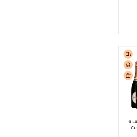
6 La
Cu
OM