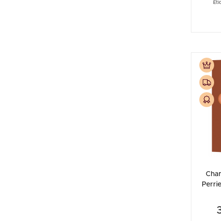
Eti
Spedizione gratuita
Premiato
Prodotto in Omaggio
Cha
Perri
20