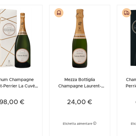
num Champagne
Mezza Bottiglia
Cham
t-Perrier La Cuvée
Champagne Laurent-
Perri
ut (Astucciato)
Perrier La Cuvée Brut
201
375ml
98,00 €
24,00 €
Etichetta alimentare
Eti