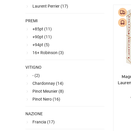
Laurent Perrier (
17
)
Premiato
PREMI
+85pt (
11
)
+90pt (
11
)
+94pt (
5
)
16+ Robinson (
3
)
VITIGNO
- (
2
)
Mag
Chardonnay (
14
)
Lauren
Br
Pinot Meunier (
8
)
Pinot Nero (
16
)
NAZIONE
Francia (
17
)