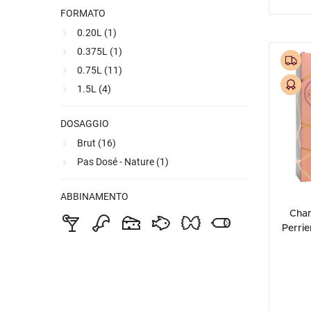
FORMATO
0.20L (
1
)
0.375L (
1
)
Top Selection
0.75L (
11
)
Spedizione gratuita
1.5L (
4
)
Premiato
DOSAGGIO
Brut (
16
)
Pas Dosé - Nature (
1
)
ABBINAMENTO
Cha
Perri