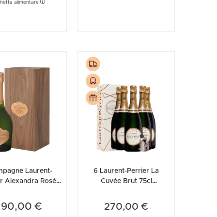
chetta alimentare
pagne Laurent-
6 Laurent-Perrier La
er Alexandra Rosé
Cuvée Brut 75cl
Cassetta in Legno)
(Astucciato) + OMAGGIO
stopper Laurent-P...
290,00 €
270,00 €