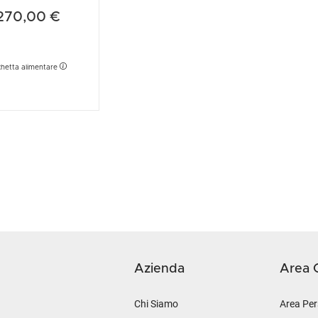
aurent-Perrier
270,00 €
chetta alimentare
Azienda
Area C
Chi Siamo
Area Per