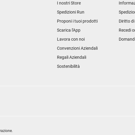
I nostri Store
Informaz
Spedizioni Run
Spedizio
Proponi i tuoi prodotti
Diritto d
Scarica l'App
Recedi o
Lavora con noi
Domande 
Convenzioni Aziendali
Regali Aziendali
Sostenibilità
razione.