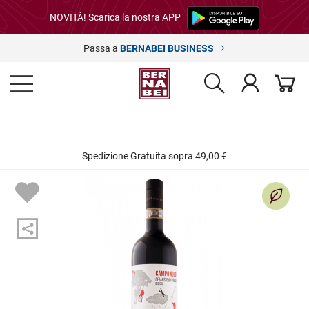
NOVITÀ! Scarica la nostra APP
Passa a
BERNABEI BUSINESS
Spedizione Gratuita sopra 49,00 €