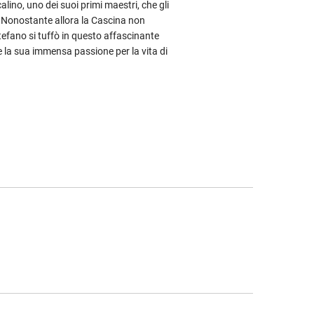
alino, uno dei suoi primi maestri, che gli
e. Nonostante allora la Cascina non
Stefano si tuffò in questo affascinante
 e la sua immensa passione per la vita di