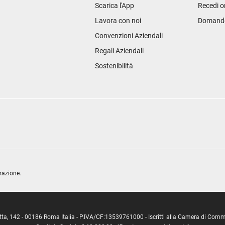
Scarica l'App
Recedi o
Lavora con noi
Domande 
Convenzioni Aziendali
Regali Aziendali
Sostenibilità
razione.
ipetta, 142 - 00186 Roma Italia - P.IVA/CF:13539761000 - Iscritti alla Camera di C