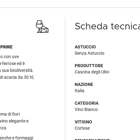
Scheda tecnic
OPRIRE
ASTUCCIO
Senza Astuccio
to con uve
i-ferrose ed è
PRODUTTORE
a sua biodiversità.
Cascina degli Ulivi
i acacia da 30 hl,
NAZIONE
Italia
CATEGORIA
Vino Bianco
uma di fiori
 vino elegante e
VITIGNO
nza.
Cortese
bianche e formaggi