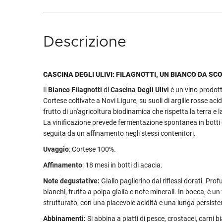
Descrizione
CASCINA DEGLI ULIVI: FILAGNOTTI, UN BIANCO DA SC
Il
Bianco Filagnotti
di
Cascina Degli Ulivi
è un vino prodot
Cortese coltivate a Novi Ligure, su suoli di argille rosse acid
frutto di un'agricoltura biodinamica che rispetta la terra e l
La vinificazione prevede fermentazione spontanea in botti d
seguita da un affinamento negli stessi contenitori.
Uvaggio
: Cortese 100%.
Affinamento
: 18 mesi in botti di acacia.
Note degustative:
Giallo paglierino dai riflessi dorati. Prof
bianchi, frutta a polpa gialla e note minerali. In bocca, è un
strutturato, con una piacevole acidità e una lunga persiste
Abbinamenti:
Si abbina a piatti di pesce, crostacei, carni 