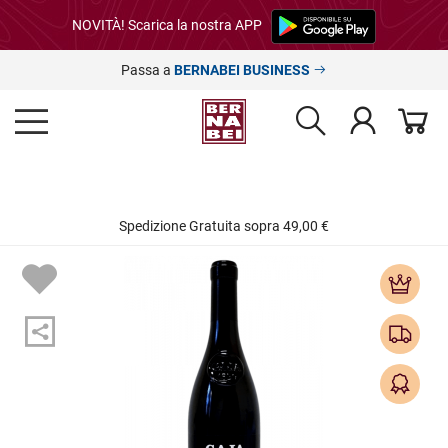
NOVITÀ! Scarica la nostra APP
Passa a
BERNABEI BUSINESS
Spedizione Gratuita sopra 49,00 €