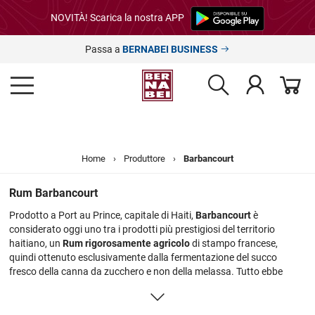
NOVITÀ! Scarica la nostra APP
Passa a
BERNABEI BUSINESS
Home
›
Produttore
›
Barbancourt
Rum Barbancourt
Prodotto a Port au Prince, capitale di Haiti,
Barbancourt
è
considerato oggi uno tra i prodotti più prestigiosi del territorio
haitiano, un
Rum rigorosamente agricolo
di stampo francese,
quindi ottenuto esclusivamente dalla fermentazione del succo
fresco della canna da zucchero e non della melassa. Tutto ebbe
inizio nel 1862 grazie a Duprè Barbancourt, originario della regione
francese della Charente, conosciuta per essere la patria del celebre
Cognac. Duprè, ispirandosi alle sue origini, pensò di mettere a punto