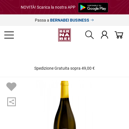
NOVITÀ! Scarica la nostra APP
Passa a
BERNABEI BUSINESS
Spedizione Gratuita sopra 49,00 €