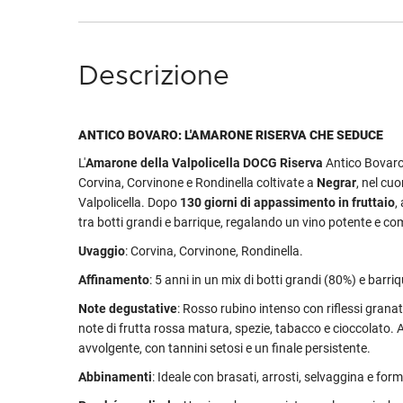
Descrizione
ANTICO BOVARO: L'AMARONE RISERVA CHE SEDUCE
L'
Amarone della Valpolicella DOCG Riserva
Antico Bovaro
Corvina, Corvinone e Rondinella coltivate a
Negrar
, nel cuo
Valpolicella. Dopo
130 giorni
di appassimento in fruttaio
,
tra botti grandi e barrique, regalando un vino potente e c
Uvaggio
: Corvina, Corvinone, Rondinella.
Affinamento
: 5 anni in un mix di botti grandi (80%) e barri
Note degustative
: Rosso rubino intenso con riflessi granat
note di frutta rossa matura, spezie, tabacco e cioccolato. A
avvolgente, con tannini setosi e un finale persistente.
Abbinamenti
: Ideale con brasati, arrosti, selvaggina e for