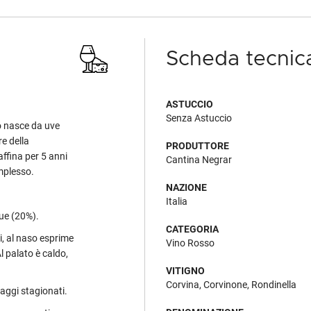
Scheda tecnic
ASTUCCIO
Senza Astuccio
 nasce da uve
re della
PRODUTTORE
 affina per 5 anni
Cantina Negrar
omplesso.
NAZIONE
Italia
que (20%).
CATEGORIA
i, al naso esprime
Vino Rosso
l palato è caldo,
VITIGNO
Corvina, Corvinone, Rondinella
maggi stagionati.