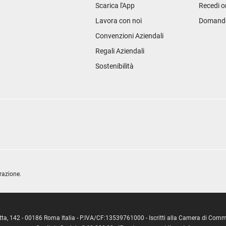
Scarica l'App
Recedi o
Lavora con noi
Domande 
Convenzioni Aziendali
Regali Aziendali
Sostenibilità
razione.
ipetta, 142 - 00186 Roma Italia - P.IVA/CF:13539761000 - Iscritti alla Camera di C