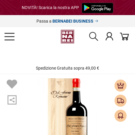
NOVITÀ! Scarica la nostra APP
Passa a
BERNABEI BUSINESS
Spedizione Gratuita sopra 49,00 €