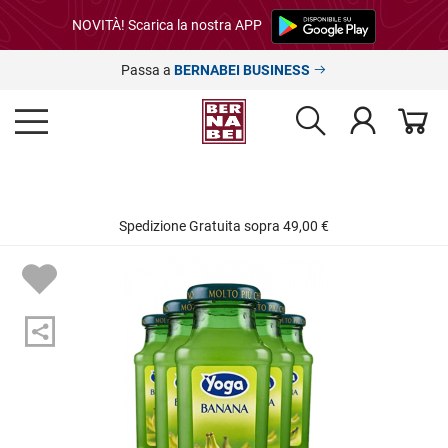
NOVITÀ! Scarica la nostra APP
Passa a
BERNABEI BUSINESS
Spedizione Gratuita sopra 49,00 €