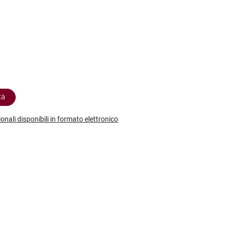
etodo
Vini Dessert
hochu
etodo Classico
Moscato
ermouth
etodo Charmat
Passito
tte le categorie »
etodo Ancestrale
Tutti i vini dessert »
tà
ionali disponibili in formato elettronico