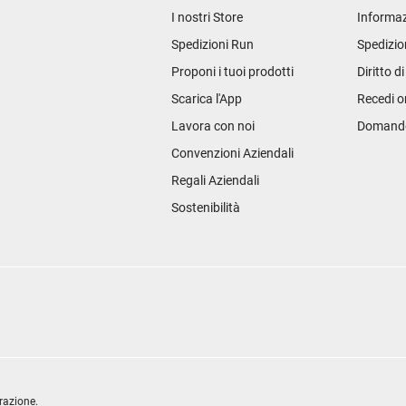
I nostri Store
Informaz
Spedizioni Run
Spedizio
Proponi i tuoi prodotti
Diritto d
Scarica l'App
Recedi o
Lavora con noi
Domande 
Convenzioni Aziendali
Regali Aziendali
Sostenibilità
razione.