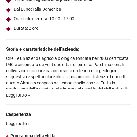
Dal Lunedì alla Domenica
Orario di apertura: 10.00 - 17.00
Durata: 2 ore
Storia e caratteristiche dell’azienda:
Cirelli è un’azienda agricola biologica fondata nel 2003 certificata
IMC e circondata da ventidue ettari di terreno. Parchi nazionali,
coltivazioni, boschi e calanchi sono un fenomeno geologico
suggestivo e spettacolare che si sposano con i silenzi e i ritmi di
questo Abruzzo sospeso nel tempo e nello spazio. Tutta la
produzione dell’azienda ruota intorno al rispetto dei cicli naturali:
dagli uliveti ai vigneti, passando per le coltivazioni ortofrutticole e
Leggi tutto »
infine all’allevamento degli animali. La rotazione delle colture, il
riposo dei terreni, la concimazione e il pascolo degli animali in
libertà costituiscono alcune tappe fondamentali nel processo di
L'esperienza
produzione di vino in anfora, olio, ortaggi, frutta e carni dalla
Avrete l’occasione di visitare l’azienda agricola e i vigneti per poi
Leggi tutto »
qualità eccezionale. Le nostre anfore sono un mezzo e non un fine
passare alla cantina e infine alla magia dell’anforaia. L’esperienza
del nostro lavoro: l’obiettivo è un’offerta di vini che siano prima di
si concluderà con la degustazione di quattro calici di Anfora
Programma della visita