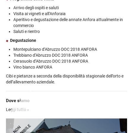
tutto prodotti di cultura, frutto di un profondo attaccamento al
accompagnati da prodotti stagionali preparati con attenzione e
territorio. È per questo che è stato scelto di farle realizzare a mano
Arrivo degli ospiti e saluti
amore.
da un artigiano di Impruneta, la patria della lavorazione della
Visita ai vigneti e all’Anforaia
terracotta in Italia. Ogni anfora ha una capacità di circa 800 litri
Aperitivo e degustazione delle annate Anfora attualmente in
ed è dotata di un chiusino in acciaio inox per limitare il contatto
commercio
con l’ossigeno. Le nostre anfore, oggi come un tempo, sono le
Saluti e rientro
sagge custodi del nostro vino e del nostro lavoro.
Degustazione
Montepulciano d’Abruzzo DOC 2018 ANFORA
Trebbiano d’Abruzzo DOC 2018 ANFORA
Cerasuolo d’Abruzzo DOC 2018 ANFORA
Vino bianco ANFORA
Cibi e pietanze a seconda della disponibilità stagionale dell’orto e
dell’allevamento aziendale.
Dove siamo
Indicazioni per raggiungere la location:
Leggi tutto »
NON