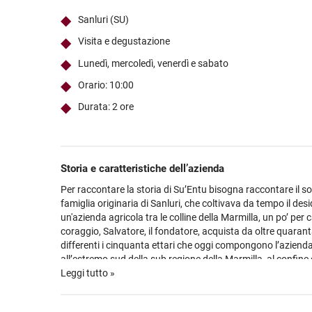
Ultimi arrivi
Alcohol free
Bernabei consiglia
Accessori
Ribolla 
Poretti
Umbria
NEW
NEW
Sanluri (SU)
Accessori
Accessori
Ultimi arrivi
Alcohol free
Sauvig
Tennent
Veneto
NEW
NEW
NEW
Visita e degustazione
Alcohol free
Gluten free
Vermen
Tutti i 
Tutte le
Lunedì, mercoledì, venerdì e sabato
Tutte le
Orario: 10:00
Durata: 2 ore
Storia e caratteristiche dell’azienda
Per raccontare la storia di Su’Entu bisogna raccontare il sog
famiglia originaria di Sanluri, che coltivava da tempo il desi
un'azienda agricola tra le colline della Marmilla, un po’ per 
coraggio, Salvatore, il fondatore, acquista da oltre quarant
differenti i cinquanta ettari che oggi compongono l’aziend
all’estremo sud della sub regione della Marmilla, al confine
si sviluppa su una collina che supera i 300 m s.l.m., dove sp
Leggi tutto »
oltre duecento giorni l’anno; da ciò il nome Su’Entu, che in s
vento. In cima alla collina domina la cantina, che si affacc