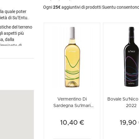
entu da un lato e
Ogni
25€
aggiuntivi di prodotti Suentu consentono 
i vigna, che
lla quale poter
lcarea. L’azienda,
ietà di Su’Entu.
 e Nicola,
, un rosato, tre
tiche del terreno
li aspetti più
a, dalla
l’impianto di
n tratti di grande
e.
Vermentino Di
Bovale Su'Nico
Sardegna Su'Imari
2022
Su'Entu 2025
10,40 €
19,90