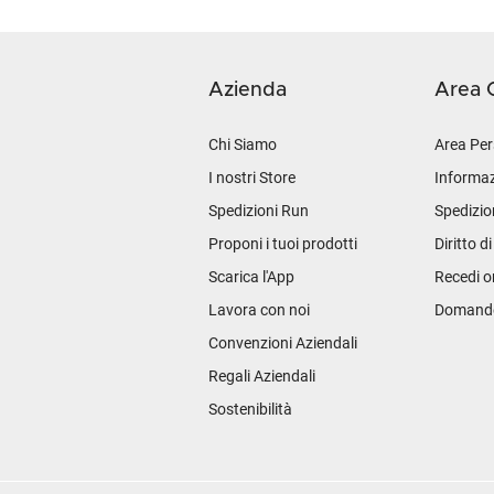
Azienda
Area C
Chi Siamo
Area Per
I nostri Store
Informaz
Spedizioni Run
Spedizio
Proponi i tuoi prodotti
Diritto d
Scarica l'App
Recedi o
Lavora con noi
Domande 
Convenzioni Aziendali
Regali Aziendali
Sostenibilità