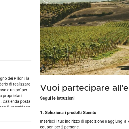
Cile
Weissbier
M
Gialla
Piper-Heidsieck
Martòn
Malfy
Marzadro
S
Portogallo
Tutte le tipologie »
M
non
's
Tutti i brand »
Tutti i brand »
Nikka
Planeta
V
Spagna
M
tino
brand »
 regioni »
Talisker
Tutte le cantine »
Tu
Tutti i vini esteri »
M
 tipologie »
Tutti i brand »
no dei Pilloni, la
derio di realizzare
Vuoi partecipare all'
caso e un po’ per
a proprietari
Segui le istruzioni
a. L’azienda posta
 con il Campidano,
1. Seleziona i prodotti Suentu
irano forti venti
ardo significa il
Inserisci il tuo indirizzo di spedizione e aggiungi a
ia su un magnifico
coupon per 2 persone.