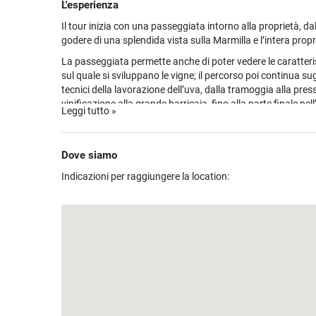
paesaggio con una vista che raggiunge le cime del Gennarg
L'esperienza
Cagliari dall’altro. Attualmente Su’Entu possiede 32 ettari d
Il tour inizia con una passeggiata intorno alla proprietà, da
crescono su un terreno argilloso con una forte presenza ca
godere di una splendida vista sulla Marmilla e l’intera propr
attualmente guidata dai figli del fondatore Valeria, Roberta
produce dieci etichette, ripartite in due bollicine, tre bianchi
La passeggiata permette anche di poter vedere le caratteris
rossi e un passito.
sul quale si sviluppano le vigne; il percorso poi continua sug
tecnici della lavorazione dell’uva, dalla tramoggia alla press
vinificazione alla grande barricaia, fino alla parte finale nel
Leggi tutto »
imbottigliamento.
La cantina, opera dell’architetto Mario Casciu, sintetizza co
modernità le caratteristiche della casa campidanese a cort
Dove siamo
Degustazione
Indicazioni per raggiungere la location:
Brut Bianco
Vermentino di Sardegna DOC
Mediterraneo Isola dei Nuraghi IGT
Bovale Marmilla IGT