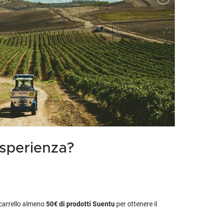
etodo
Vini Dessert
hochu
etodo Classico
Moscato
ermouth
etodo Charmat
Passito
tte le categorie »
etodo Ancestrale
Tutti i vini dessert »
esperienza?
l carrello almeno
50€
di prodotti Suentu
per ottenere il