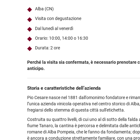
Ultimi arrivi
Alcohol free
Bernabei consiglia
Accessori
Ribolla 
Poretti
Umbria
NEW
NEW
Alba (CN)
Accessori
Accessori
Ultimi arrivi
Alcohol free
Sauvig
Tennent
Veneto
NEW
NEW
NEW
Visita con degustazione
Alcohol free
Gluten free
Vermen
Tutti i 
Tutte le
Dal lunedì al venerdì
Tutte le
Orario: 10:00, 14:00 o 16:30
Durata: 2 ore
Perché la visita sia confermata, è necessario prenotare 
anticipo.
Storia e caratteristiche dell’azienda
Pio Cesare nasce nel 1881 dall'omonimo fondatore e rima
l’unica azienda vinicola operativa nel centro storico di Alba
fregiarsi dello stemma di questa città sull'etichetta.
Costruita su quattro livelli, di cui uno al di sotto della falda
fiume Tanaro, la cantina è percorsa e delimitata dalle antic
romane di Alba Pompeia, che le fanno da fondamenta; dop
è ancora a conduzione strettamente familiare, con una pr