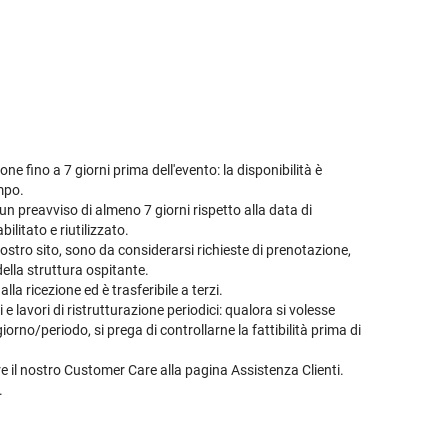
ne fino a 7 giorni prima dell'evento: la disponibilità è
empo.
n preavviso di almeno 7 giorni rispetto alla data di
ilitato e riutilizzato.
ostro sito, sono da considerarsi richieste di prenotazione,
della struttura ospitante.
la ricezione ed è trasferibile a terzi.
 lavori di ristrutturazione periodici: qualora si volesse
orno/periodo, si prega di controllarne la fattibilità prima di
are il nostro Customer Care alla pagina
Assistenza Clienti
.
.