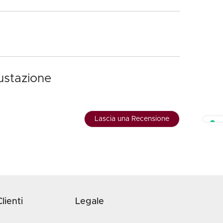
gustazione
Lascia una Recensione
lienti
Legale