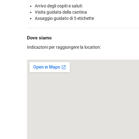
esploreranno la barricaia, la misteriosa cantina storica ed il 
Arrivo degli ospiti e saluti
sotto la falda acquifera del fiume Tanaro, per poi terminare
Visita guidata della cantina
moderna, dove la storia lascia spazio alla tecnologia.
Assaggio guidato di 5 etichette
Infine, potrete degustare deliziose etichette, ognuna acc
dettagliato racconto, così da poterle apprezzare al meglio.
Dove siamo
Indicazioni per raggiungere la location: