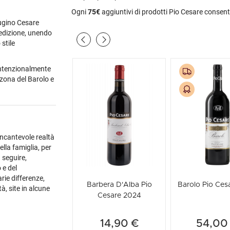
Ogni
75€
aggiuntivi di prodotti Pio Cesare consent
cugino Cesare
dedizione, unendo
stile
i intenzionalmente
 zona del Barolo e
incantevole realtà
ella famiglia, per
 seguire,
 e del
arie differenze,
Barbera D'Alba Pio
Barolo Pio Ces
à, site in alcune
Cesare 2024
sseggiare in un
14,90 €
54,00
 50 a.C.; si