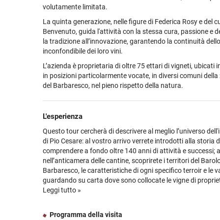
volutamente limitata.
La quinta generazione, nelle figure di Federica Rosy e del 
Benvenuto, guida l'attività con la stessa cura, passione e 
la tradizione all’innovazione, garantendo la continuità dello 
inconfondibile dei loro vini.
Spedizione gratuita
L’azienda è proprietaria di oltre 75 ettari di vigneti, ubicat
in posizioni particolarmente vocate, in diversi comuni della
del Barbaresco, nel pieno rispetto della natura.
L'esperienza
Questo tour cercherà di descrivere al meglio l’universo dell'
di Pio Cesare: al vostro arrivo verrete introdotti alla storia d
comprendere a fondo oltre 140 anni di attività e successi; a
nell’anticamera delle cantine, scoprirete i territori del Barolo
Barbaresco, le caratteristiche di ogni specifico terroir e le v
guardando su carta dove sono collocate le vigne di propriet
delle migliori zone di entrambe le denominazioni.
Leggi tutto »
La visita vera e propria sarà un tuffo nel passato, come pa
museo, ammirando le mura romane di Alba Pompeia, datate
Programma della visita