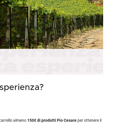
etodo
Vini Dessert
hochu
etodo Classico
Moscato
ermouth
etodo Charmat
Passito
tte le categorie »
etodo Ancestrale
Tutti i vini dessert »
esperienza?
l carrello almeno
150€
di prodotti Pio Cesare
per ottenere il