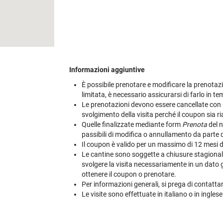
Informazioni aggiuntive
È possibile prenotare e modificare la prenotazio
limitata, è necessario assicurarsi di farlo in t
Le prenotazioni devono essere cancellate con u
svolgimento della visita perché il coupon sia riab
Quelle finalizzate mediante form
Prenota
del n
passibili di modifica o annullamento da parte 
Il coupon è valido per un massimo di 12 mesi dal
Le cantine sono soggette a chiusure stagionali e
svolgere la visita necessariamente in un dato gi
ottenere il coupon o prenotare.
Per informazioni generali, si prega di contatt
Le visite sono effettuate in italiano o in inglese