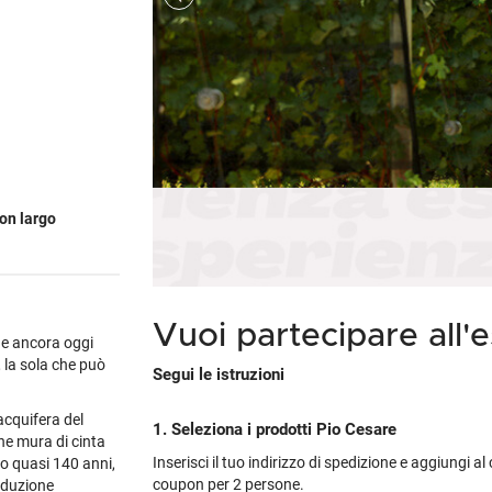
Cile
Weissbier
M
Gialla
Piper-Heidsieck
Martòn
Malfy
Marzadro
S
Portogallo
Tutte le tipologie »
M
non
's
Tutti i brand »
Tutti i brand »
Nikka
Planeta
V
Spagna
M
tino
brand »
 regioni »
Talisker
Tutte le cantine »
Tu
Tutti i vini esteri »
M
 tipologie »
Tutti i brand »
con largo
Vuoi partecipare all'
ne ancora oggi
, la sola che può
Segui le istruzioni
 acquifera del
1. Seleziona i prodotti Pio Cesare
he mura di cinta
Inserisci il tuo indirizzo di spedizione e aggiungi a
o quasi 140 anni,
coupon per 2 persone.
oduzione