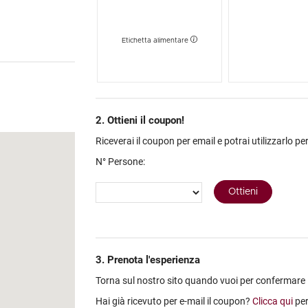
livello costruito
 nella parte più
Etichetta alimentare
ompagnata da un
2. Ottieni il coupon!
Riceverai il coupon per email e potrai utilizzarlo per
N° Persone:
3. Prenota l'esperienza
Torna sul nostro sito quando vuoi per confermare la 
Hai già ricevuto per e-mail il coupon?
Clicca qui
per