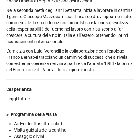
anche l’anima e l’organizzazione dell’azienda.
Nella seconda metà degli anni Settanta inizia a lavorare in cantina
il genero Giuseppe Mazzocolin, con l’incarico di svilupparne il lato
commerciale: la sua educazione umanistica e la consapevolezza
della responsabilità dell’uomo nel lavoro contribuiscono a far
crescere la cultura del vino in Italia e all’estero, ottenendo i primi
riconoscimenti internazionali.
L’amicizia con Luigi Veronelli e la collaborazione con l’enologo
Franco Bernabei tracciano un cammino di successi che si rivela
con estrema coerenza nei vini a partire dall’annata 1983 - la prima
del Fontalloro e di Rancia - fino ai giorni nostri.
L'esperienza
L'esperienza vi farà conoscere i valori, la tradizione e la spinta
Leggi tutto »
all'innovazione della Famiglia Poggiali, che aprirà le porte della sua
Tenuta per farvi scoprire il meglio di Fèlsina.
Programma della visita
Comincerete la visita dal cortile della fattoria dell'azienda, per poi
Arrivo degli ospiti e saluti
entrare nella vecchia scuderia adibita oggi a cantina di
Visita guidata della cantina
affinamento. La passeggiata all'insegna del buon vino prosegue
Assaggio di vini
nella barricaia, dove vengono affinate le pregiatissime riserve, per