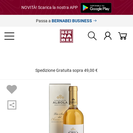
NOVITÀ! Scarica la nostra APP
Passa a
BERNABEI BUSINESS
Spedizione Gratuita sopra 49,00 €
L’est