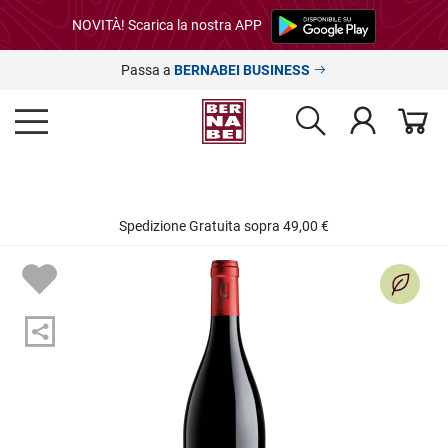
NOVITÀ! Scarica la nostra APP
Passa a
BERNABEI BUSINESS
Spedizione Gratuita sopra 49,00 €