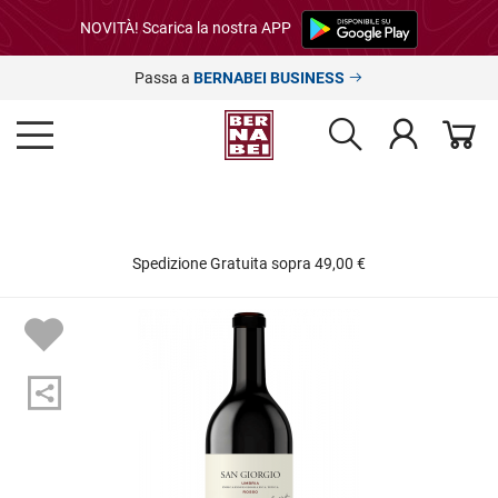
NOVITÀ! Scarica la nostra APP
Passa a
BERNABEI BUSINESS
Spedizione Gratuita sopra 49,00 €